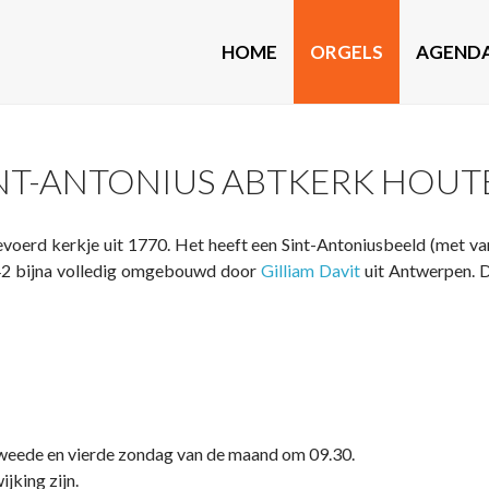
HOME
ORGELS
AGEND
NT-ANTONIUS ABTKERK HOU
evoerd kerkje uit 1770. Het heeft een Sint-Antoniusbeeld (met va
742 bijna volledig omgebouwd door
Gilliam Davit
uit Antwerpen. D
 tweede en vierde zondag van de maand om 09.30.
jking zijn.