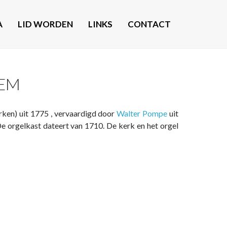
A
LID WORDEN
LINKS
CONTACT
TEM
rken) uit 1775 , vervaardigd door
Walter Pompe
uit
e orgelkast dateert van 1710. De kerk en het orgel